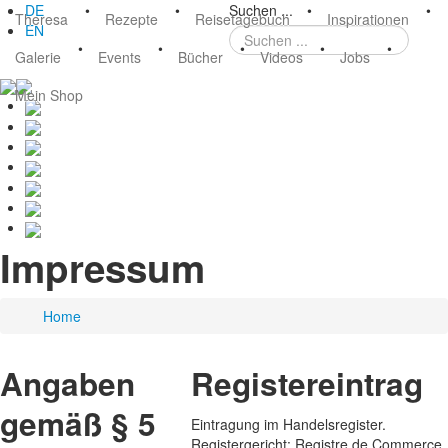
DE
•
•
Suchen ...
•
•
Theresa
Rezepte
Reisetagebuch
Inspirationen
EN
•
•
•
•
•
Galerie
Events
Bücher
Videos
Jobs
Mein Shop
Impressum
Home
Angaben
Registereintrag
gemäß § 5
Eintragung im Handelsregister.
Registergericht: Registre de Commerce