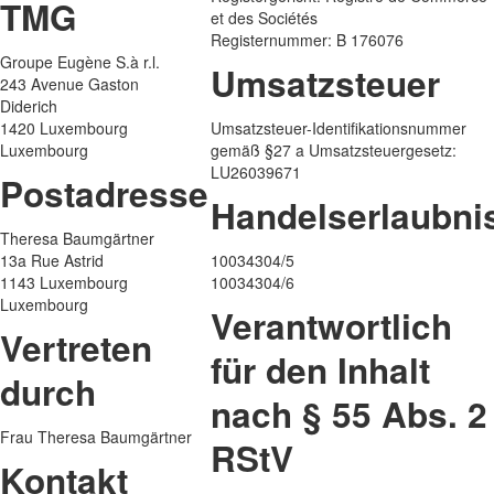
TMG
et des Sociétés
Registernummer: B 176076
Groupe Eugène S.à r.l.
Umsatzsteuer
243 Avenue Gaston
Diderich
1420 Luxembourg
Umsatzsteuer-Identifikationsnummer
Luxembourg
gemäß §27 a Umsatzsteuergesetz:
LU26039671
Postadresse
Handelserlaubni
Theresa Baumgärtner
13a Rue Astrid
10034304/5
1143 Luxembourg
10034304/6
Luxembourg
Verantwortlich
Vertreten
für den Inhalt
durch
nach § 55 Abs. 2
Frau Theresa Baumgärtner
RStV
Kontakt