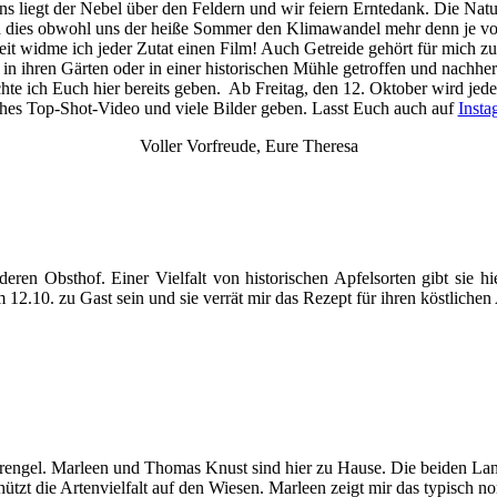
ens liegt der Nebel über den Feldern und wir feiern Erntedank. Die Na
nd dies obwohl uns der heiße Sommer den Klimawandel mehr denn je vo
eit widme ich jeder Zutat einen Film! Auch Getreide gehört für mich 
 in ihren Gärten oder in einer historischen Mühle getroffen und nachhe
hte ich Euch hier bereits geben. Ab Freitag, den 12. Oktober wird j
ches Top-Shot-Video und viele Bilder geben. Lasst Euch auch auf
Inst
Voller Vorfreude, Eure Theresa
ren Obsthof. Einer Vielfalt von historischen Apfelsorten gibt sie hi
m 12.10. zu Gast sein und sie verrät mir das Rezept für ihren köstliche
prengel. Marleen und Thomas Knust sind hier zu Hause. Die beiden La
chützt die Artenvielfalt auf den Wiesen. Marleen zeigt mir das typisch