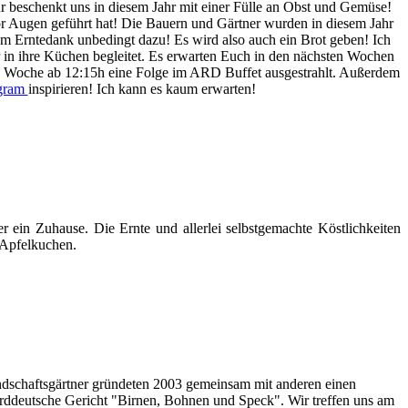
tur beschenkt uns in diesem Jahr mit einer Fülle an Obst und Gemüse!
r Augen geführt hat! Die Bauern und Gärtner wurden in diesem Jahr
zum Erntedank unbedingt dazu! Es wird also auch ein Brot geben! Ich
r in ihre Küchen begleitet. Es erwarten Euch in den nächsten Wochen
ede Woche ab 12:15h eine Folge im ARD Buffet ausgestrahlt. Außerdem
agram
inspirieren! Ich kann es kaum erwarten!
er ein Zuhause. Die Ernte und allerlei selbstgemachte Köstlichkeiten
n Apfelkuchen.
ndschaftsgärtner gründeten 2003 gemeinsam mit anderen einen
 norddeutsche Gericht "Birnen, Bohnen und Speck". Wir treffen uns am