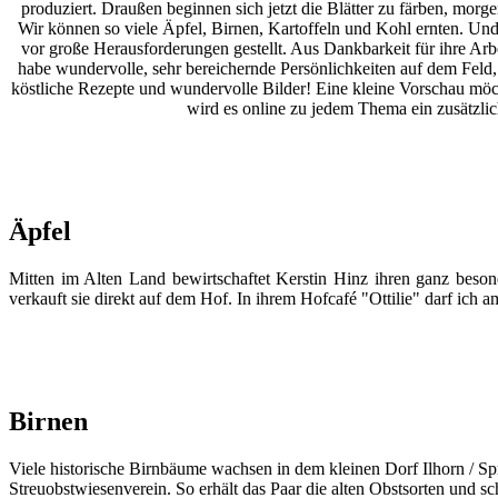
produziert. Draußen beginnen sich jetzt die Blätter zu färben, morg
Wir können so viele Äpfel, Birnen, Kartoffeln und Kohl ernten. U
vor große Herausforderungen gestellt. Aus Dankbarkeit für ihre Arb
habe wundervolle, sehr bereichernde Persönlichkeiten auf dem Feld,
köstliche Rezepte und wundervolle Bilder! Eine kleine Vorschau möc
wird es online zu jedem Thema ein zusätzli
Äpfel
Mitten im Alten Land bewirtschaftet Kerstin Hinz ihren ganz besonde
verkauft sie direkt auf dem Hof. In ihrem Hofcafé "Ottilie" darf ich a
Birnen
Viele historische Birnbäume wachsen in dem kleinen Dorf Ilhorn / S
Streuobstwiesenverein. So erhält das Paar die alten Obstsorten und s