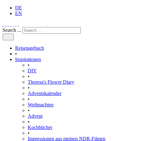
DE
EN
Search ...
Reisetagebuch
•
Inspirationen
•
DIY
•
Theresa's Flower Diary
•
Adventskalender
•
Weihnachten
•
Advent
•
Kochbücher
•
Impressionen aus meinen NDR-Filmen