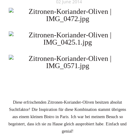
02 June 2014
BACKEN
FRÜHSTÜCK & BRUNCH
GETRÄNKE
PICKNICK
BEAUTY FOOD
LEICHTES MITTAG- ODER ABENDESSEN
KLASSIKER AUS GROSSMUTTERS KÜCHE
OSTERN
Diese erfrischenden Zitronen-Koriander-Oliven besitzen absolut
WEIHNACHTEN
Suchtfaktor! Die Inspiration für diese Kombination stammt übrigens
MEINE LIEBLINGSREZEPTE IM FRÜHLING
aus einem kleinen Bistro in Paris. Ich war bei meinem Besuch so
begeistert, dass ich sie zu Hause gleich ausprobiert habe. Einfach und
MEINE LIEBLINGSREZEPTE IM JANUAR UND
FEBRUAR
genial!