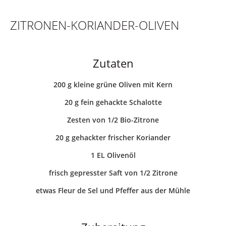
BACKEN IN DER WINTERZEIT
ZITRONEN-KORIANDER-OLIVEN
Reisetagebuch
Inspirationen
Galerie
Zutaten
Events
Bücher
Videos
200 g kleine grüne Oliven mit Kern
Jobs
Mein Shop
20 g fein gehackte Schalotte
Zesten von 1/2 Bio-Zitrone
20 g gehackter frischer Koriander
1 EL Olivenöl
frisch gepresster Saft von 1/2 Zitrone
etwas Fleur de Sel und Pfeffer aus der Mühle