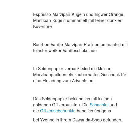
•
Espresso-Marzipan-Kugeln und Ingwer-Orange-
Bücher
Marzipan-Kugeln ummantelt mit feiner dunkler
•
Kuvertüre
Videos
•
Bourbon-Vanille-Marzipan-Pralinen ummantelt mit
Jobs
feinster weißer Vanilleschokolade
•
Mein Shop
In Seidenpapier verpackt sind die kleinen
Marzipanpralinen ein zauberhaftes Geschenk für
eine Einladung zum Adventstee!
Das Seidenpapier beklebe ich mit kleinen
goldenen Glitzerpunkten. Die
Schachtel
und
die
Glitzerklebepunkte
habe ich übrigens
bei Yvonne in ihrem Dawanda-Shop gefunden.