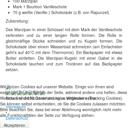
100 Marzipan
Mark 1 Bourbon Vanilleschote
70 g weiße (Vanille-) Schokolade (z.B. von Rapunzel)
Zubereitung:
Das Marzipan in einer Schüssel mit dem Mark der Vanilleschote
verkneten und zu einer langen Rolle formen. Die Rolle in
gleichmäßige Stücke schneiden und zu Kugeln formen. Die
Schokolade über einem Wasserbad schmelzen (am Einfachsten
geht's auf 40°C mit dem Thermomix). Ein Backpapier mit etwas
Butter einfetten. Die Marzipan-Kugeln mit einer Gabel in die
Schokolade tauchen und zum Trocknen auf das Backpapier
setzen.
Wir nutzen Cookies auf unserer Website. Einige von ihnen sind
essenziell für den Betrieb der Seite, während andere uns helfen, diese
Website und die Nutzererfahrung zu verbessern (Tracking Cookies).
Aktuell sind 852 Gäste und keine Mitglieder online
Sie können selbst entscheiden, ob Sie die Cookies zulassen möchten.
Impressum
Bitte beachten Sie, dass bei einer Ablehnung womöglich nicht mehr
•
alle Funktionalitäten der Seite zur Verfügung stehen.
Datenschutz
Akzeptieren