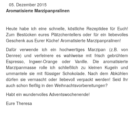
•
05. Dezember 2015
Adventskalender
Aromatisierte Marzipanpralinen
•
Weihnachten
•
Heute habe ich eine schnelle, köstliche Rezeptidee für Euch!
Advent
Zum Bestücken eures Plätzchentellers oder für ein liebevolles
•
Geschenk aus Eurer Küche! Aromatisierte Marzipanpralinen!
Kochbücher
•
Dafür verwende ich ein hochwertiges Marzipan (z.B. von
Impressionen aus meinen NDR-Filmen
Denree) und verfeinere es wahlweise mit frisch gebrühtem
•
Espresso, Ingwer-Orange oder Vanille. Die aromatisierte
Theresas Baby
Marzipanmasse rolle ich schließlich zu kleinen Kugeln und
•
ummantele sie mit flüssiger Schokolade. Nach dem Abkühlen
Meine Glücksfundgrube
dürfen sie vernascht oder liebevoll verpackt werden! Seid Ihr
•
auch schon fleißig in den Weihnachtsvorbereitungen?
Wundervoller Herbst
Habt ein wundervolles Adventswochenende!
•
Portraits
Eure Theresa
•
Galerie
•
Events