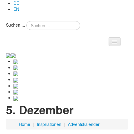
DE
EN
Suchen ...
Theresa
•
Rezepte
•
Reisetagebuch
•
Inspirationen
5. Dezember
•
DIY
•
Home
|
Inspirationen
|
Adventskalender
Theresa's Flower Diary