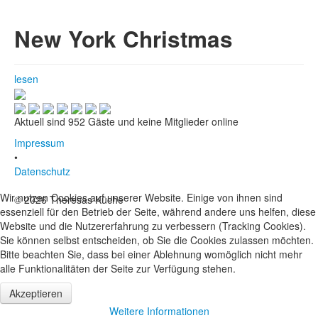
Lech am Arlberg
•
New York Christmas
Hamburg
•
Giverny
•
lesen
Barcelona
•
Edinburgh
Aktuell sind 952 Gäste und keine Mitglieder online
•
Impressum
Cotentin (Normandie)
•
•
Datenschutz
Cambridge
•
Wir nutzen Cookies auf unserer Website. Einige von ihnen sind
© 2026 Theresas Küche
New York
essenziell für den Betrieb der Seite, während andere uns helfen, diese
•
Website und die Nutzererfahrung zu verbessern (Tracking Cookies).
Noirmoutier
Sie können selbst entscheiden, ob Sie die Cookies zulassen möchten.
•
Bitte beachten Sie, dass bei einer Ablehnung womöglich nicht mehr
Jakobsweg
alle Funktionalitäten der Seite zur Verfügung stehen.
•
Inspirationen
Akzeptieren
Weitere Informationen
•