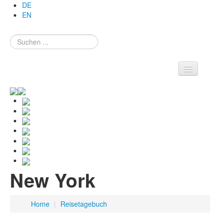
DE
EN
Suchen
...
Theresa
•
Rezepte
•
Reisetagebuch
•
Pont-Audemer
New York
•
Paris
•
Salzburg
Home
|
Reisetagebuch
•