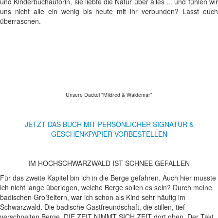
und Kinderbuchautorin, sie liebte die Natur über alles ... und fühlen wir
uns nicht alle ein wenig bis heute mit ihr verbunden? Lasst euch
überraschen.
Unsere Dackel "Mildred & Waldemar"
JETZT DAS BUCH MIT PERSÖNLICHER SIGNATUR &
GESCHENKPAPIER VORBESTELLEN
IM HOCHSCHWARZWALD IST SCHNEE GEFALLEN
Für das zweite Kapitel bin ich in die Berge gefahren. Auch hier musste
ich nicht lange überlegen, welche Berge sollen es sein? Durch meine
badischen Großeltern, war ich schon als Kind sehr häufig im
Schwarzwald. Die badische Gastfreundschaft, die stillen, tief
verschneiten Berge. DIE ZEIT NIMMT SICH ZEIT dort oben. Der Takt