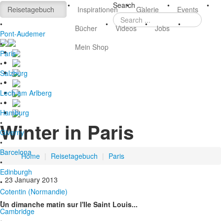
DE
•
Search ...
•
•
•
Reisetagebuch
Inspirationen
Galerie
Events
EN
•
•
•
•
Bücher
Videos
Jobs
Pont-Audemer
•
Mein Shop
Paris
•
Salzburg
•
Lech am Arlberg
•
Hamburg
•
Winter in Paris
Giverny
•
Barcelona
Home
|
Reisetagebuch
|
Paris
•
Edinburgh
23 January 2013
•
Cotentin (Normandie)
•
Un dimanche matin sur l'Ile Saint Louis...
Cambridge