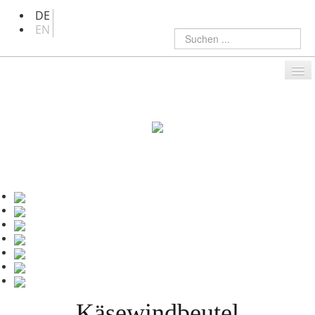
DE
EN
Suchen
...
THERESA
•
REZEPTE
•
REISETAGEBUCH
INSPIRATIONEN
•
GALERIE
•
EVENTS
•
BÜCHER
VIDEOS
•
JOBS
•
MEIN SHOP
Käsewindbeutel