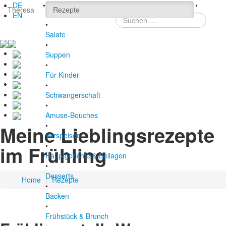
DE
•
Suchen ...
•
Theresa
Rezepte
EN
•
Salate
•
Suppen
•
Für Kinder
•
Schwangerschaft
•
Amuse-Bouches
•
Meine Lieblingsrezepte
Vorspeisen
•
im Frühling
Hauptgerichte & Beilagen
•
Desserts
Home
|
Rezepte
•
Backen
•
Frühstück & Brunch