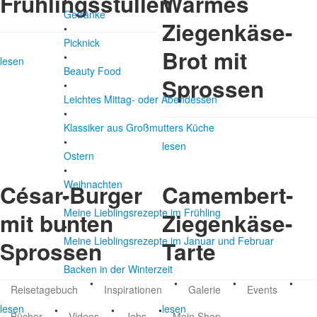
Frühlingsstullen
Warmes
•
Getränke
Ziegenkäse-
•
Picknick
Brot mit
•
lesen
Beauty Food
Sprossen
•
Leichtes Mittag- oder Abendessen
•
Klassiker aus Großmutters Küche
•
lesen
Ostern
•
Weihnachten
César-Burger
Camembert-
•
Meine Lieblingsrezepte im Frühling
mit bunten
Ziegenkäse-
•
Meine Lieblingsrezepte im Januar und Februar
Sprossen
Tarte
•
Backen in der Winterzeit
•
•
•
•
Reisetagebuch
Inspirationen
Galerie
Events
lesen
lesen
•
•
•
Bücher
Videos
Jobs
Mein Shop