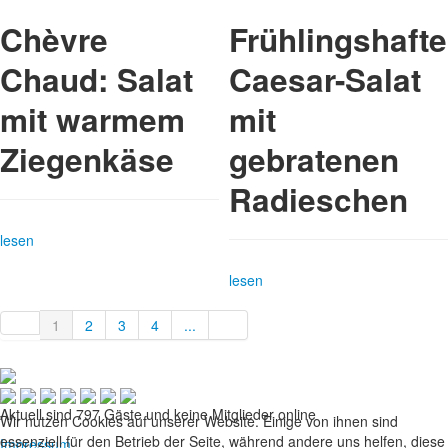
Chèvre
Frühlingshafte
Chaud: Salat
Caesar-Salat
mit warmem
mit
Ziegenkäse
gebratenen
Radieschen
lesen
lesen
1
2
3
4
...
Aktuell sind 797 Gäste und keine Mitglieder online
Wir nutzen Cookies auf unserer Website. Einige von ihnen sind
essenziell für den Betrieb der Seite, während andere uns helfen, diese
Impressum