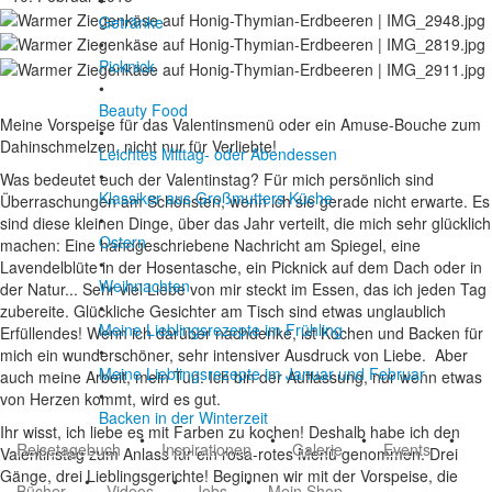
•
Getränke
•
Picknick
•
Beauty Food
Meine Vorspeise für das Valentinsmenü oder ein Amuse-Bouche zum
•
Dahinschmelzen, nicht nur für Verliebte!
Leichtes Mittag- oder Abendessen
•
Was bedeutet euch der Valentinstag? Für mich persönlich sind
Klassiker aus Großmutters Küche
Überraschungen am Schönsten, wenn ich sie gerade nicht erwarte. Es
•
sind diese kleinen Dinge, über das Jahr verteilt, die mich sehr glücklich
Ostern
machen: Eine handgeschriebene Nachricht am Spiegel, eine
•
Lavendelblüte in der Hosentasche, ein Picknick auf dem Dach oder in
Weihnachten
der Natur... Sehr viel Liebe von mir steckt im Essen, das ich jeden Tag
•
zubereite. Glückliche Gesichter am Tisch sind etwas unglaublich
Meine Lieblingsrezepte im Frühling
Erfüllendes! Wenn ich darüber nachdenke, ist Kochen und Backen für
•
mich ein wunderschöner, sehr intensiver Ausdruck von Liebe. Aber
Meine Lieblingsrezepte im Januar und Februar
auch meine Arbeit, mein Tun. Ich bin der Auffassung, nur wenn etwas
•
von Herzen kommt, wird es gut.
Backen in der Winterzeit
Ihr wisst, ich liebe es mit Farben zu kochen! Deshalb habe ich den
•
•
•
•
Reisetagebuch
Inspirationen
Galerie
Events
Valentinstag zum Anlass für ein rosa-rotes Menü genommen. Drei
Gänge, drei Lieblingsgerichte! Beginnen wir mit der Vorspeise, die
•
•
•
Bücher
Videos
Jobs
Mein Shop