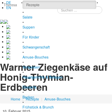
DE
•
Suchen ...
•
Theresa
Rezepte
EN
•
Salate
•
Suppen
•
Für Kinder
•
Schwangerschaft
•
Amuse-Bouches
•
Warmer Ziegenkäse auf
Vorspeisen
•
Honig-Thymian-
Hauptgerichte & Beilagen
•
Erdbeeren
Desserts
•
Backen
Home
|
Rezepte
|
Amuse-Bouches
•
Frühstück & Brunch
10. Februar 2015