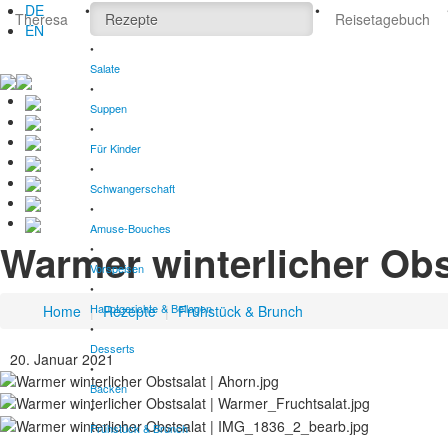
DE
•
•
Theresa
Rezepte
Reisetagebuch
EN
•
Salate
•
Suppen
•
Für Kinder
•
Schwangerschaft
•
Amuse-Bouches
Warmer winterlicher Obs
•
Vorspeisen
•
Hauptgerichte & Beilagen
Home
|
Rezepte
|
Frühstück & Brunch
•
Desserts
20. Januar 2021
•
Backen
•
Frühstück & Brunch