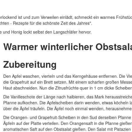
rlockend ist und zum Verweilen einlädt, schmeckt ein warmes Frühstüc
hten - Rezepte für die schönste Zeit des Jahres".
 und Honig lockt selbst den Langschläfer hervor.
Warmer winterlicher Obstsal
Zubereitung
Den Apfel waschen, vierteln und das Kerngehäuse entfernen. Die Vi
die Grapefruit auf ein Brett setzen. Mit einem scharfen großen Me
Haut abschneiden. Nun die Zitrusfrüchte quer in 1 cm dicke Scheibe
Die Vanilleschote der Länge nach halbieren, das Mark herausstreich
Pfanne aufkochen. Die Apfelscheiben darin wenden, etwas köcheln lass
über die Äpfel träufeln. Die Äpfel noch einmal wenden, herausnehmen 
Die Orangen- und Grapefruit-Scheiben in den Sud derselben Pfanne
Äpfeln auf der Platte verteilen. Den Orangensaft in die Pfanne gieße
aromatischen Saft auf den Obstsalat gießen. Den Salat mit Pistazien