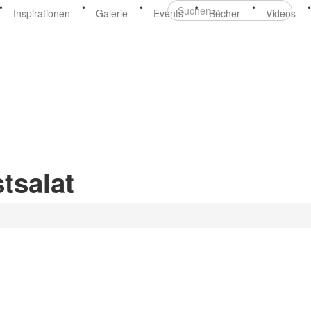
•
•
•
Suchen
•
•
•
Inspirationen
Galerie
Events
Bücher
Videos
...
tsalat