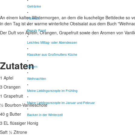
•
Getränke
•
An einem kalten Wintermorgen, an dem die kuschelige Bettdecke so ve
Picknick
in den Tag ist der warme winterliche Obstsalat aus dem Buch "Weihnac
•
Beauty Food
Der Duft von Äpfeln, Orangen, Grapefruit sowie den Aromen von Vanille
•
Leichtes Mittag- oder Abendessen
•
Klassiker aus Großmutters Küche
•
Zutaten
Ostern
•
1 Apfel
Weihnachten
•
3 Orangen
Meine Lieblingsrezepte im Frühling
1 Grapefruit
•
Meine Lieblingsrezepte im Januar und Februar
½ Bourbon-Vanilleschote
•
40 g Butter
Backen in der Winterzeit
3 EL flüssiger Honig
Saft ½ Zitrone