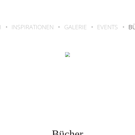
H
•
INSPIRATIONEN
•
GALERIE
•
EVENTS
•
B
Bücher