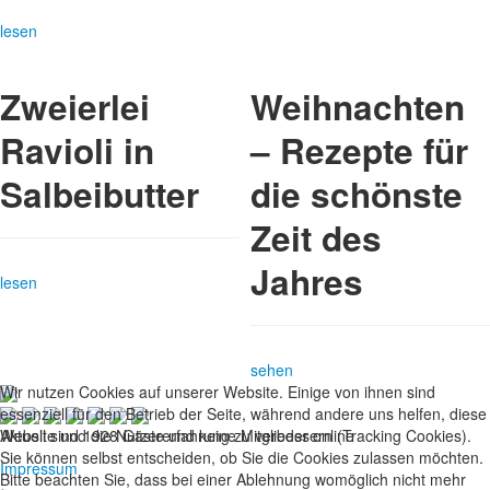
lesen
Zweierlei
Weihnachten
Ravioli in
– Rezepte für
Salbeibutter
die schönste
Zeit des
Jahres
lesen
sehen
Wir nutzen Cookies auf unserer Website. Einige von ihnen sind
essenziell für den Betrieb der Seite, während andere uns helfen, diese
Website und die Nutzererfahrung zu verbessern (Tracking Cookies).
Aktuell sind 1928 Gäste und keine Mitglieder online
Sie können selbst entscheiden, ob Sie die Cookies zulassen möchten.
Impressum
Bitte beachten Sie, dass bei einer Ablehnung womöglich nicht mehr