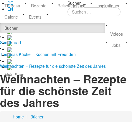
DE
•
•
Suchen ...
•
•
Theresa
Rezepte
Reisetagebuch
Inspirationen
EN
•
•
Galerie
Events
•
Bücher
Videos
•
Shortbread
•
•
Jobs
•
Theresas Küche – Kochen mit Freunden
•
Weihnachten – Rezepte für die schönste Zeit des Jahres
Weihnachten – Rezepte
Mein Shop
für die schönste Zeit
des Jahres
Home
|
Bücher