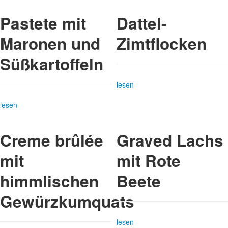
Pastete mit
Dattel-
Maronen und
Zimtflocken
Süßkartoffeln
lesen
lesen
Creme brûlée
Graved Lachs
mit
mit Rote
himmlischen
Beete
Gewürzkumquats
lesen